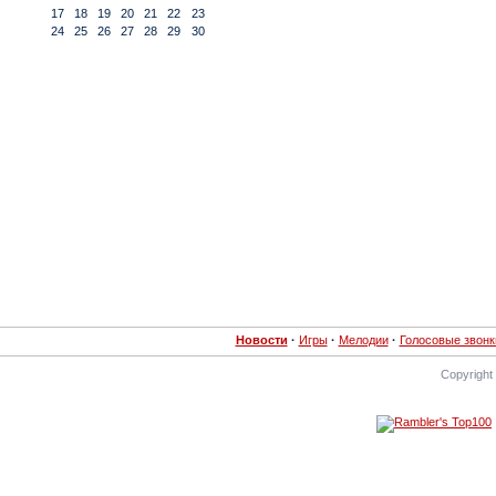
17
18
19
20
21
22
23
24
25
26
27
28
29
30
Новости
·
Игры
·
Мелодии
·
Голосовые звонк
Copyright