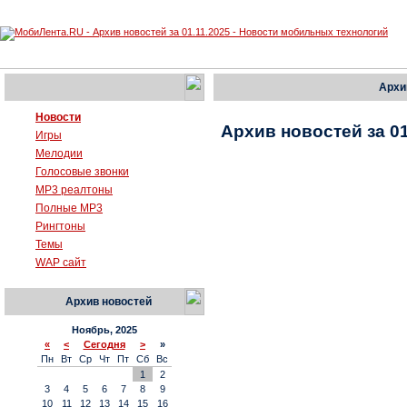
Архи
Новости
Архив новостей за 01
Игры
Мелодии
Голосовые звонки
MP3 реалтоны
Полные MP3
Рингтоны
Темы
WAP сайт
Архив новостей
Ноябрь, 2025
«
<
Сегодня
>
»
Пн
Вт
Ср
Чт
Пт
Сб
Вс
1
2
3
4
5
6
7
8
9
10
11
12
13
14
15
16